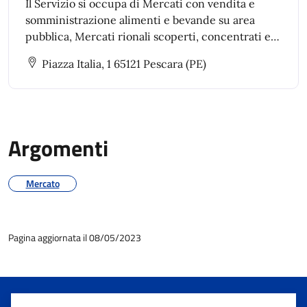
Il Servizio si occupa di Mercati con vendita e
somministrazione alimenti e bevande su area
pubblica, Mercati rionali scoperti, concentrati e
diffusi, Mercato Ittico, Bandi e avvisi pubblici per
Piazza Italia, 1 65121 Pescara (PE)
l’assegnazione spazi per commercio su area
pubblica
Argomenti
Mercato
Pagina aggiornata il 08/05/2023