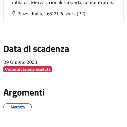
pubblica, Mercati rionali scoperti, concentrati e
diffusi, Mercato Ittico, Bandi e avvisi pubblici per
Piazza Italia, 1 65121 Pescara (PE)
l’assegnazione spazi per commercio su area
pubblica
Data di scadenza
09 Giugno 2023
Comunicazione scaduta
Argomenti
Mercato