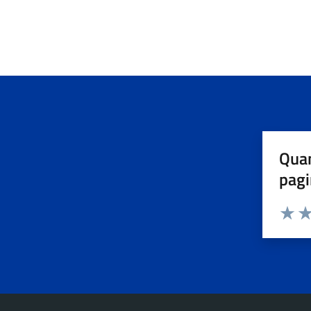
Quan
pagi
Valuta 
Val