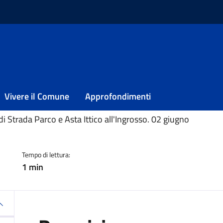
l 28/05/2021
 del 28/05/2021
Vivere il Comune
Approfondimenti
ia
 Strada Parco e Asta Ittico all'Ingrosso. 02 giugno
Tempo di lettura:
1 min