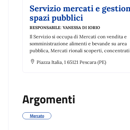
Servizio mercati e gestio
spazi pubblici
RESPONSABILE:
VANESSA DI IORIO
Il Servizio si occupa di Mercati con vendita e
somministrazione alimenti e bevande su area
pubblica, Mercati rionali scoperti, concentrati
diffusi, Mercato Ittico, Bandi e avvisi pubblici 
Piazza Italia, 1 65121 Pescara (PE)
l’assegnazione spazi per commercio su area pu
Argomenti
Mercato