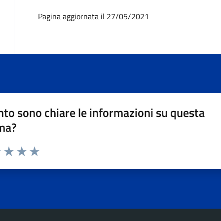
Pagina aggiornata il 27/05/2021
to sono chiare le informazioni su questa
na?
1 stelle su 5
uta 2 stelle su 5
Valuta 3 stelle su 5
Valuta 4 stelle su 5
Valuta 5 stelle su 5