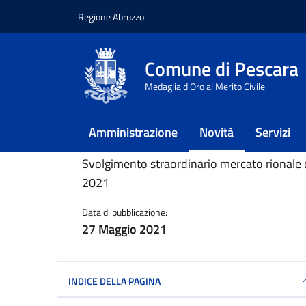
Regione Abruzzo
Vai ai contenuti
Vai al footer
Comune di Pescara
Home
/
Novità
/
Bandi
/
Ordinanza n. 69 de
Medaglia d'Oro al Merito Civile
Ordinanza n. 69
Amministrazione
Novità
Servizi
Dettagli della notiz
Svolgimento straordinario mercato rionale di
2021
Data di pubblicazione:
27 Maggio 2021
INDICE DELLA PAGINA