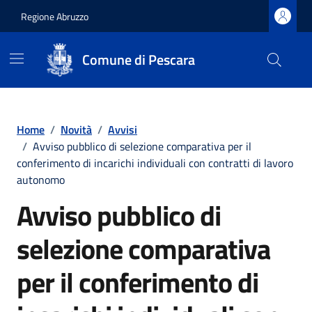
Regione Abruzzo
Comune di Pescara
Vai ai contenuti
Vai al footer
Home
/
Novità
/
Avvisi
/
Avviso pubblico di selezione comparativa per il
conferimento di incarichi individuali con contratti di lavoro
autonomo
Avviso pubblico di
selezione comparativa
per il conferimento di